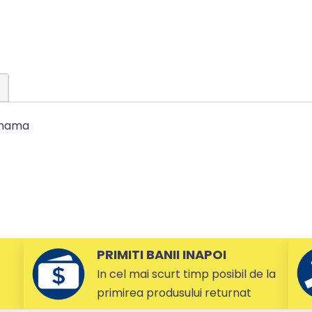
 mama
PRIMITI BANII INAPOI
In cel mai scurt timp posibil de la
primirea produsului returnat