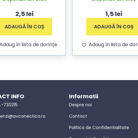
2,5
lei
1,5
lei
ADAUGĂ ÎN COȘ
ADAUGĂ ÎN COȘ
Adaug în lista de dorințe
Adaug în lista de dor
CT INFO
Informatii
-730215
Despre noi
nzi@avconectica.ro
Contact
Politica de Confidentialitate