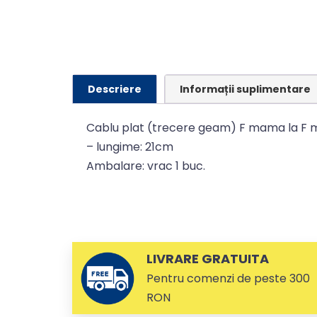
Descriere
Informații suplimentare
Cablu plat (trecere geam) F mama la F
– lungime: 21cm
Ambalare: vrac 1 buc.
LIVRARE GRATUITA
Pentru comenzi de peste 300
RON