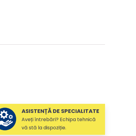
ASISTENȚĂ DE SPECIALITATE
Aveți întrebări? Echipa tehnică
vă stă la dispoziție.