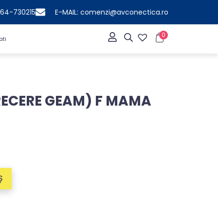
364-730215
E-MAIL: comenzi@avconectica.ro
0
ati
RECERE GEAM) F MAMA
Ș