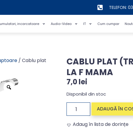
TELEFON: 0
cumulatori, incarcatoare
Audio-Video
IT
Cum cumpar
Nout
CABLU PLAT (T
aptoare
/ Cablu plat
LA F MAMA
7,0
lei
Disponibil din stoc
ADAUGĂ ÎN CO
Adaug în lista de dorințe
Alternative: