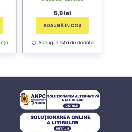
5,9
lei
ADAUGĂ ÎN COȘ
ințe
Adaug în lista de dorințe