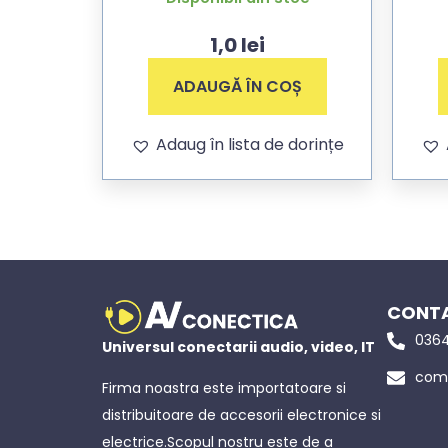
1,0
lei
ADAUGĂ ÎN COȘ
Adaug în lista de dorințe
CONTA
0364
Universul conectarii audio, video, IT
come
Firma noastra este importatoare si
distribuitoare de accesorii electronice si
electrice.Scopul nostru este de a