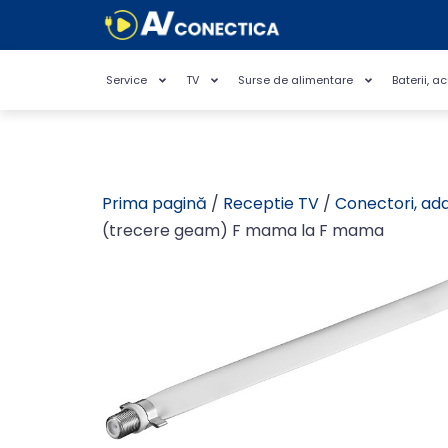
Service
TV
Surse de alimentare
Baterii, a
Prima pagină
/
Receptie TV
/
Conectori, ad
(trecere geam) F mama la F mama