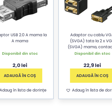
ptor USB 2.0 A mama la
Adaptor cu cablu V
A mama
(SVGA) tata la 2 x V
(SVGA) mama, conta
aurite
Disponibil din stoc
Disponibil din stoc
2,0
lei
22,9
lei
ADAUGĂ ÎN COȘ
ADAUGĂ ÎN COȘ
Adaug în lista de dorințe
Adaug în lista de dor