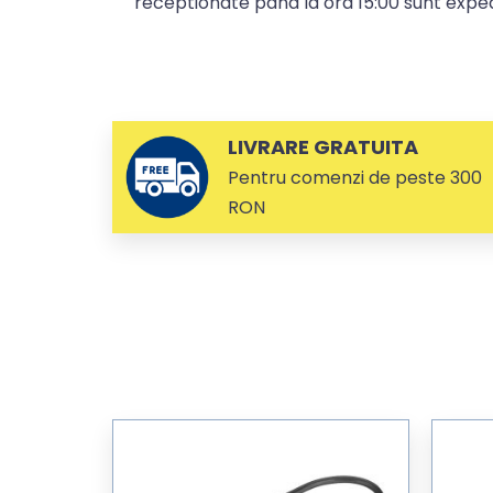
receptionate pana la ora 15:00 sunt expedi
LIVRARE GRATUITA
Pentru comenzi de peste 300
RON