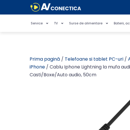
Service
TV
Surse de alimentare
Baterii, a
Prima pagină
/
Telefoane si tablet PC-uri
/
iPhone
/ Cablu Iphone Lightning la mufa aud
Casti/Boxe/Auto audio, 50cm