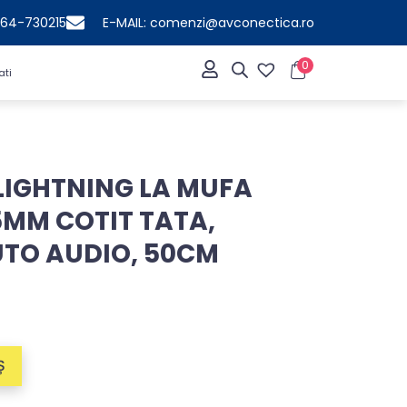
364-730215
E-MAIL: comenzi@avconectica.ro
0
ati
LIGHTNING LA MUFA
5MM COTIT TATA,
TO AUDIO, 50CM
Ș