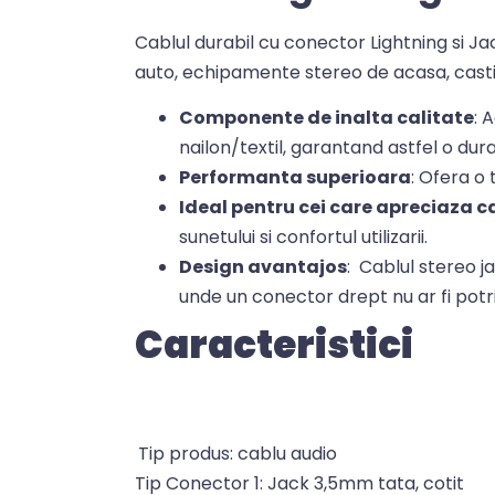
Cablul durabil cu conector Lightning si J
auto, echipamente stereo de acasa, casti,
Componente de inalta calitate
: 
nailon/textil, garantand astfel o durab
Performanta superioara
: Ofera o 
Ideal pentru cei care apreciaza ca
sunetului si confortul utilizarii.
Design avantajos
: Cablul stereo j
unde un conector drept nu ar fi potri
Caracteristici
Tip produs: cablu audio
Tip Conector 1: Jack 3,5mm tata, cotit