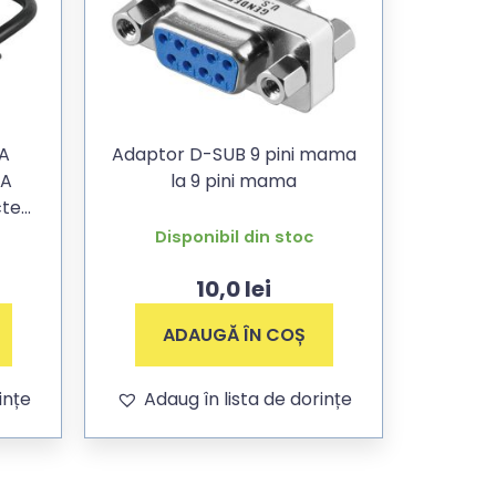
GA
Adaptor D-SUB 9 pini mama
GA
la 9 pini mama
cte
Disponibil din stoc
10,0
lei
ADAUGĂ ÎN COȘ
ințe
Adaug în lista de dorințe