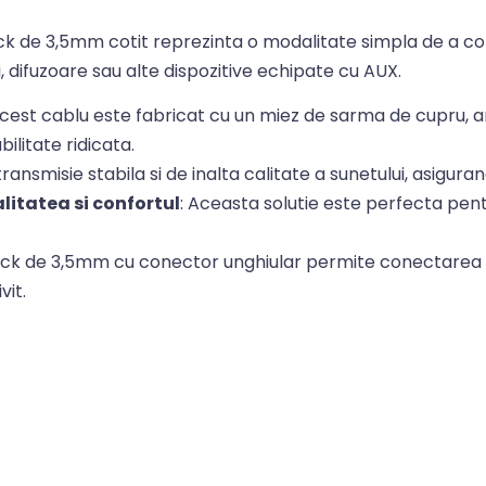
ack de 3,5mm cotit reprezinta o modalitate simpla de a co
 difuzoare sau alte dispozitive echipate cu AUX.
Acest cablu este fabricat cu un miez de sarma de cupru, ar
ilitate ridicata.
transmisie stabila si de inalta calitate a sunetului, asigura
litatea si confortul
: Aceasta solutie este perfecta pen
ack de 3,5mm cu conector unghiular permite conectarea in 
vit.