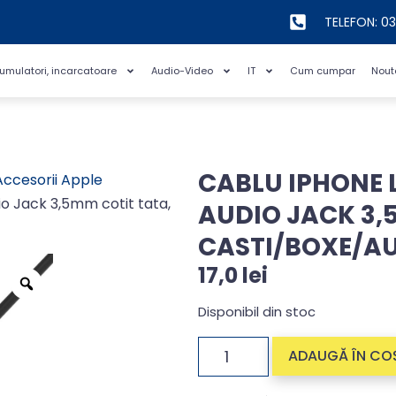
TELEFON: 0
cumulatori, incarcatoare
Audio-Video
IT
Cum cumpar
Nout
CABLU IPHONE 
Accesorii Apple
io Jack 3,5mm cotit tata,
AUDIO JACK 3,
CASTI/BOXE/AU
17,0
lei
Disponibil din stoc
ADAUGĂ ÎN CO