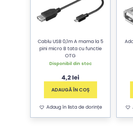
Cablu USB 0,1m A mama la 5
Ada
pini micro B tata cu functie
OTG
Disponibil din stoc
4,2
lei
ADAUGĂ ÎN COȘ
Adaug în lista de dorințe