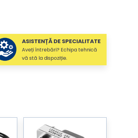
ASISTENȚĂ DE SPECIALITATE
Aveți întrebări? Echipa tehnică
vă stă la dispoziție.