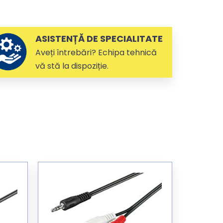
ASISTENȚĂ DE SPECIALITATE
Aveți întrebări? Echipa tehnică
vă stă la dispoziție.