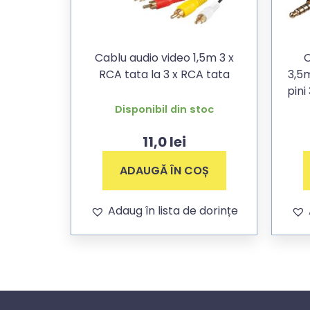
Cablu audio video 1,5m 3 x
C
RCA tata la 3 x RCA tata
3,5
pini 3,5mm Jack stereo tata,
Disponibil din stoc
11,0
lei
ADAUGĂ ÎN COȘ
Adaug în lista de dorințe