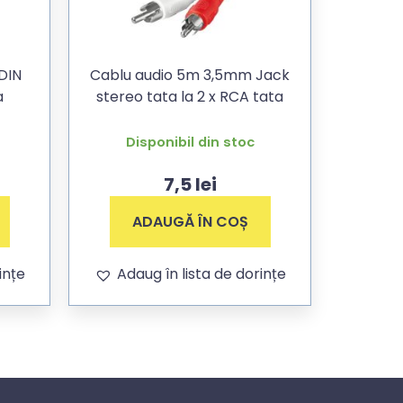
 DIN
Cablu audio 5m 3,5mm Jack
a
stereo tata la 2 x RCA tata
Disponibil din stoc
7,5
lei
ADAUGĂ ÎN COȘ
ințe
Adaug în lista de dorințe