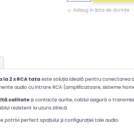
Adaug în lista de dorințe
Alternative:
 la 2 x RCA tata
este soluția ideală pentru conectarea di
ente audio cu intrare RCA (amplificatoare, sisteme home
ltă calitate
și contacte aurite, cablul asigură o transmis
ablul rezistent la uzura zilnică.
 potrivi perfect spațiului și configurației tale audio: