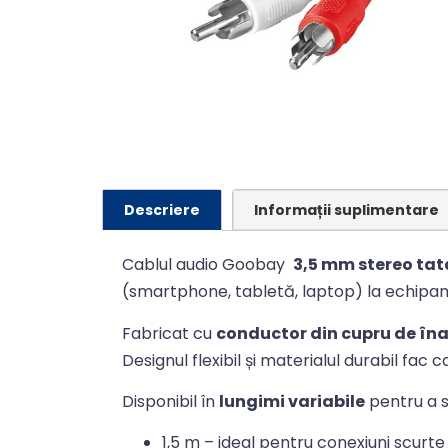
Descriere
Informații suplimentare
Cablul audio Goobay
3,5 mm stereo tata
(smartphone, tabletă, laptop) la echipam
Fabricat cu
conductor din cupru de îna
Designul flexibil și materialul durabil fac c
Disponibil în
lungimi variabile
pentru a se
1,5 m – ideal pentru conexiuni scurte