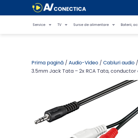
Service
TV
Surse de alimentare
Baterii, a
Prima pagină
/
Audio-Video
/
Cabluri audio
/
3.5mm Jack Tata – 2x RCA Tata, conductor