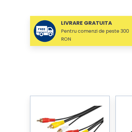
LIVRARE GRATUITA
Pentru comenzi de peste 300
RON