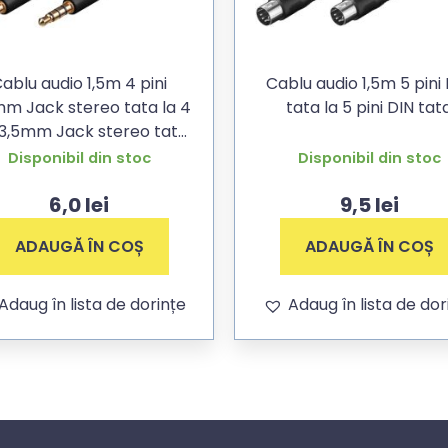
ablu audio 1,5m 4 pini
Cablu audio 1,5m 5 pini
mm Jack stereo tata la 4
tata la 5 pini DIN tat
contacte aurite
Disponibil din stoc
Disponibil din stoc
6,0
lei
9,5
lei
ADAUGĂ ÎN COȘ
ADAUGĂ ÎN COȘ
Adaug în lista de dorințe
Adaug în lista de dor