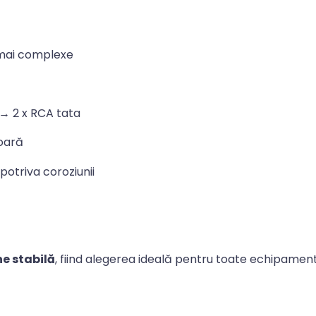
mai complexe
→ 2 x RCA tata
ioară
otriva coroziunii
ne stabilă
, fiind alegerea ideală pentru toate echipamen