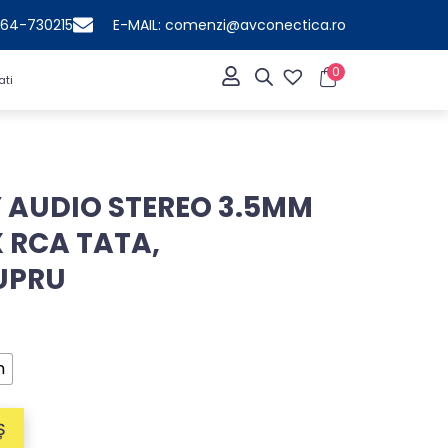
364-730215
E-MAIL: comenzi@avconectica.ro
0
ati
 AUDIO STEREO 3.5MM
 RCA TATA,
UPRU
m
Ș