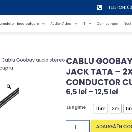
TELEFON: 0
cumulatori, incarcatoare
Audio-Video
IT
Cum cumpar
Nout
CABLU GOOBAY
 Cablu Goobay audio stereo
 cupru
JACK TATA – 2X
CONDUCTOR C
6,5
lei
–
12,5
lei
Lungime
1.5m
3m
5
ADAUGĂ ÎN CO