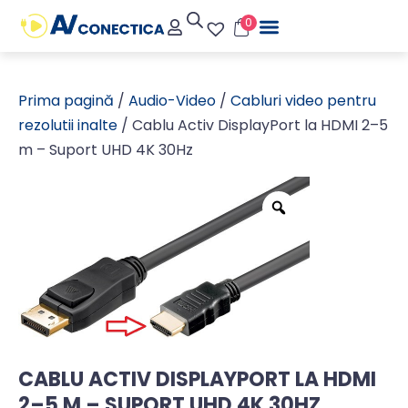
0
Prima pagină
/
Audio-Video
/
Cabluri video pentru
rezolutii inalte
/ Cablu Activ DisplayPort la HDMI 2–5
m – Suport UHD 4K 30Hz
CABLU ACTIV DISPLAYPORT LA HDMI
2–5 M – SUPORT UHD 4K 30HZ