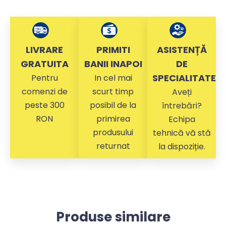
LIVRARE
PRIMITI
ASISTENȚĂ
GRATUITA
BANII INAPOI
DE
SPECIALITATE
Pentru
In cel mai
comenzi de
scurt timp
Aveți
peste 300
posibil de la
întrebări?
RON
primirea
Echipa
produsului
tehnică vă stă
returnat
la dispoziție.
Produse similare