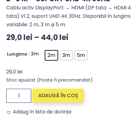
Cablu activ DisplayPort → HDMI (DP tata → HDMI A
tata) V1.2, suport UHD 4K 30Hz. Disponibil în lungimi
variabile: 2 m, 3 m și 5 m.
29,0
lei
–
44,0
lei
: 2m
Lungime
2m
3m
5m
29,0
lei
Stoc epuizat (Poate fi precomandat)
ADAUGĂ ÎN COȘ
Adaug în lista de dorințe
Alternative: