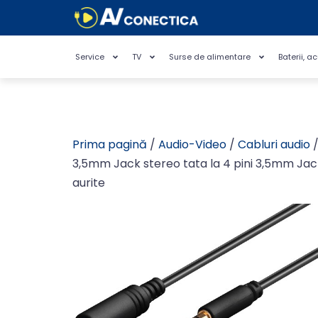
Service
TV
Surse de alimentare
Baterii, a
Prima pagină
/
Audio-Video
/
Cabluri audio
/
3,5mm Jack stereo tata la 4 pini 3,5mm Ja
aurite