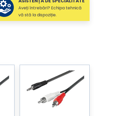
ASISTENȚĂ DE SPECIALITATE
Aveți întrebări? Echipa tehnică
vă stă la dispoziție.