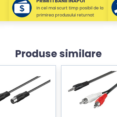
PRIMITI BANII INAPOI
In cel mai scurt timp posibil de la
primirea produsului returnat
Produse similare