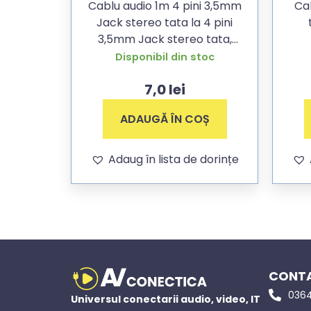
Cablu audio 1m 4 pini 3,5mm
Cab
Jack stereo tata la 4 pini
3,5mm Jack stereo tata,
contacte aurite
Disponibil din stoc
7,0
lei
ADAUGĂ ÎN COȘ
Adaug în lista de dorințe
CONTA
0364
Universul conectarii audio, video, IT