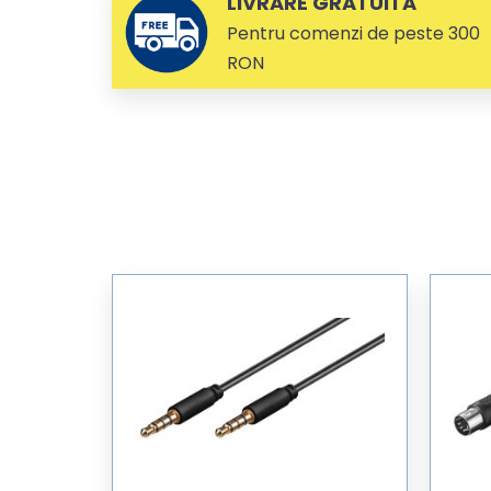
LIVRARE GRATUITA
Pentru comenzi de peste 300
RON