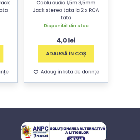
Jack
Cablu audio 1,5m 3,5mm
tata
Jack stereo tata la 2 x RCA
tata
Disponibil din stoc
4,0
lei
ADAUGĂ ÎN COȘ
ințe
Adaug în lista de dorințe