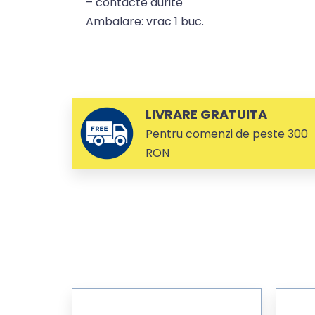
– contacte aurite
Ambalare: vrac 1 buc.
LIVRARE GRATUITA
Pentru comenzi de peste 300
RON