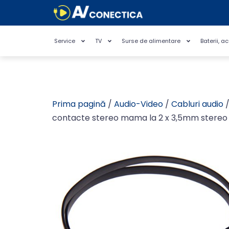
Service
TV
Surse de alimentare
Baterii, a
Prima pagină
/
Audio-Video
/
Cabluri audio
/
contacte stereo mama la 2 x 3,5mm stereo