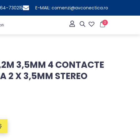
364-730215
E-MAIL: comenzi@avconectica.ro
0
ati
,2M 3,5MM 4 CONTACTE
A 2 X 3,5MM STEREO
Ș