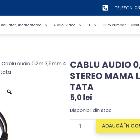
TELEFON: 0
cumulatori, incarcatoare
Audio-Video
IT
Cum cumpar
Nout
CABLU AUDIO 0
 Cablu audio 0,2m 3,5mm 4
 tata
STEREO MAMA L
TATA
5,0
lei
Disponibil din stoc
ADAUGĂ ÎN CO