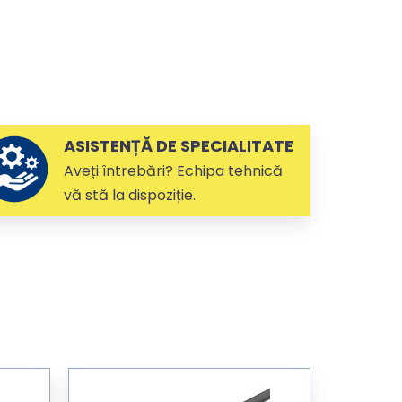
ASISTENȚĂ DE SPECIALITATE
Aveți întrebări? Echipa tehnică
vă stă la dispoziție.