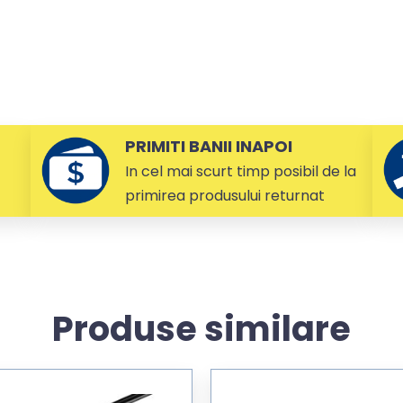
PRIMITI BANII INAPOI
In cel mai scurt timp posibil de la
primirea produsului returnat
Produse similare