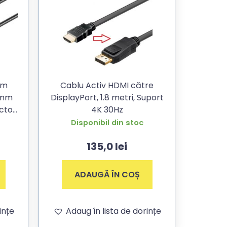
mm
Cablu Activ HDMI către
,5mm
DisplayPort, 1.8 metri, Suport
ctor
4K 30Hz
Disponibil din stoc
135,0
lei
ADAUGĂ ÎN COȘ
ințe
Adaug în lista de dorințe