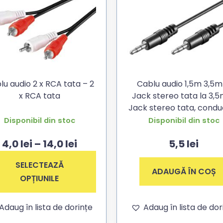
lu audio 2 x RCA tata – 2
Cablu audio 1,5m 3,5
x RCA tata
Jack stereo tata la 3
Jack stereo tata, condu
cupru
Disponibil din stoc
Disponibil din stoc
4,0
lei
–
14,0
lei
5,5
lei
SELECTEAZĂ
ADAUGĂ ÎN COȘ
OPȚIUNILE
Adaug în lista de dorințe
Adaug în lista de dor