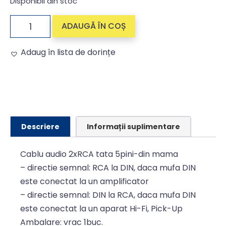
Disponibil din stoc
ADAUGĂ ÎN COȘ
Adaug în lista de dorințe
Alternative:
Descriere
Informații suplimentare
Cablu audio 2xRCA tata 5pini-din mama
– directie semnal: RCA la DIN, daca mufa DIN
este conectat la un amplificator
– directie semnal: DIN la RCA, daca mufa DIN
este conectat la un aparat Hi-Fi, Pick-Up
Ambalare: vrac 1buc.