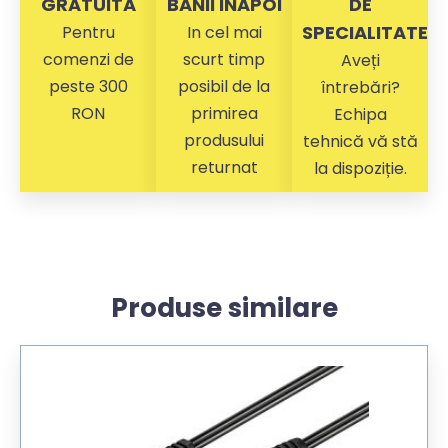
GRATUITA
BANII INAPOI
DE
SPECIALITATE
Pentru
In cel mai
comenzi de
scurt timp
Aveți
peste 300
posibil de la
întrebări?
RON
primirea
Echipa
produsului
tehnică vă stă
returnat
la dispoziție.
Produse similare