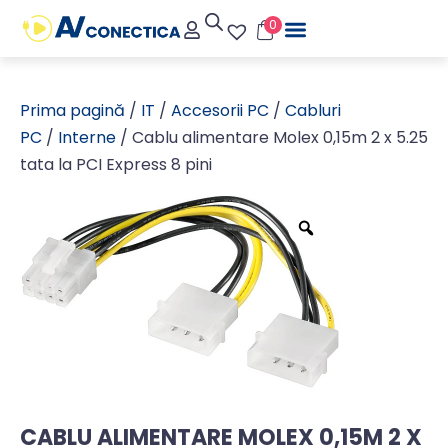
0
Prima pagină
/
IT
/
Accesorii PC
/
Cabluri
PC
/
Interne
/ Cablu alimentare Molex 0,15m 2 x 5.25
tata la PCI Express 8 pini
CABLU ALIMENTARE MOLEX 0,15M 2 X