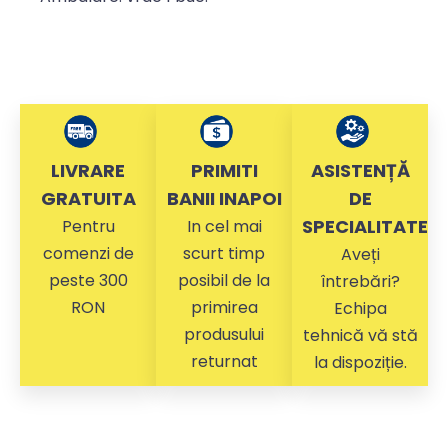
LIVRARE
PRIMITI
ASISTENȚĂ
GRATUITA
BANII INAPOI
DE
SPECIALITATE
Pentru
In cel mai
comenzi de
scurt timp
Aveți
peste 300
posibil de la
întrebări?
RON
primirea
Echipa
produsului
tehnică vă stă
returnat
la dispoziție.