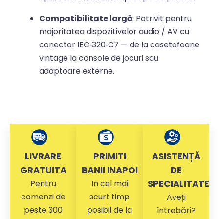
Compatibilitate largă
: Potrivit pentru
majoritatea dispozitivelor audio / AV cu
conector IEC‑320‑C7 — de la casetofoane
vintage la console de jocuri sau
adaptoare externe.
LIVRARE
PRIMITI
ASISTENȚĂ
GRATUITA
BANII INAPOI
DE
SPECIALITATE
Pentru
In cel mai
comenzi de
scurt timp
Aveți
peste 300
posibil de la
întrebări?