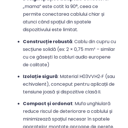
„mama” este cotit la 90°, ceea ce
permite conectarea cablului chiar și
atunci când spațiul din spatele
dispozitivului este limitat.
Construcție robustă
: Cablu din cupru cu
secțiune solidă (ex: 2 × 0,75 mm² – similar
cu ce găsești la cabluri audio europene
de calitate)
Izolație sigură
: Material H03VVH2‑F (sau
echivalent), conceput pentru aplicații de
tensiune joasă și dispozitive clasă II.
Compact și ordonat
: Mufa unghiulară
reduce riscul de deteriorare a cablului și
minimizează spațiul necesar în spatele
aparatelor montate aproape de perete.