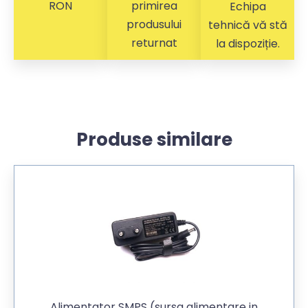
RON
primirea
Echipa
produsului
tehnică vă stă
returnat
la dispoziție.
Produse similare
Alimentator SMPS (sursa alimentare in