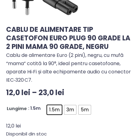
CABLU DE ALIMENTARE TIP
CASETOFON EURO PLUG 90 GRADE LA
2 PINI MAMA 90 GRADE, NEGRU
Cablu de alimentare Euro (2 pini), negru, cu mufă
“mama” cotită la 90°, ideal pentru casetofoane,
aparate Hi‑Fi și alte echipamente audio cu conector
IEC‑320 C7.
12,0
lei
–
23,0
lei
: 1.5m
Lungime
1.5m
3m
5m
12,0
lei
Disponibil din stoc