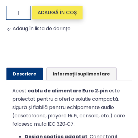
ADAUGĂ ÎN COȘ
Adaug în lista de dorințe
Alternative:
Descriere
Informații suplimentare
Acest
cablu de alimentare Euro 2‑pin
este
proiectat pentru a oferi o soluție compactă,
sigură și fiabilă pentru echipamente audio
(casetofoane, playere Hi‑Fi, console, etc.) care
folosesc mufa IEC 320‑C7.
Design spațios adaptat
: Conectorul