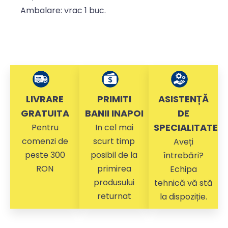
Ambalare: vrac 1 buc.
LIVRARE
PRIMITI
ASISTENȚĂ
GRATUITA
BANII INAPOI
DE
SPECIALITATE
Pentru
In cel mai
comenzi de
scurt timp
Aveți
peste 300
posibil de la
întrebări?
RON
primirea
Echipa
produsului
tehnică vă stă
returnat
la dispoziție.