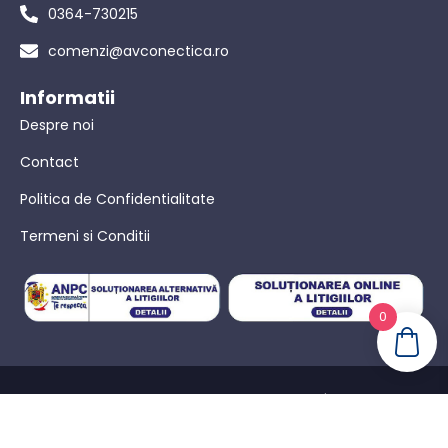
0364-730215
comenzi@avconectica.ro
Informatii
Despre noi
Contact
Politica de Confidentialitate
Termeni si Conditii
0
© AVConectica – Toate drepturile rezervate! |
Politica de
confidențialitate
|
Termeni Si Conditii
|
Powered by WebinIT