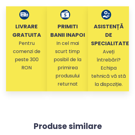
LIVRARE
PRIMITI
ASISTENȚĂ
GRATUITA
BANII INAPOI
DE
SPECIALITATE
Pentru
In cel mai
comenzi de
scurt timp
Aveți
peste 300
posibil de la
întrebări?
RON
primirea
Echipa
produsului
tehnică vă stă
returnat
la dispoziție.
Produse similare