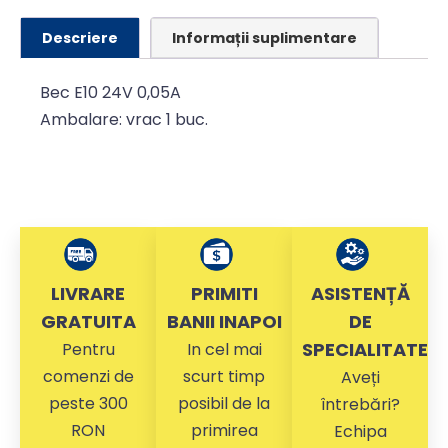
Descriere
Informații suplimentare
Bec E10 24V 0,05A
Ambalare: vrac 1 buc.
LIVRARE
PRIMITI
ASISTENȚĂ
GRATUITA
BANII INAPOI
DE
SPECIALITATE
Pentru
In cel mai
comenzi de
scurt timp
Aveți
peste 300
posibil de la
întrebări?
RON
primirea
Echipa