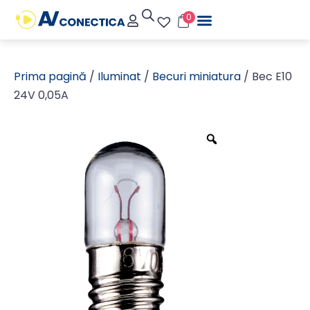
0
Prima pagină
/
Iluminat
/
Becuri miniatura
/ Bec E10
24V 0,05A