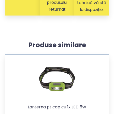
produsului
tehnică vă stă
returnat
la dispoziție.
Produse similare
Lanterna pt cap cu 1x LED 5W