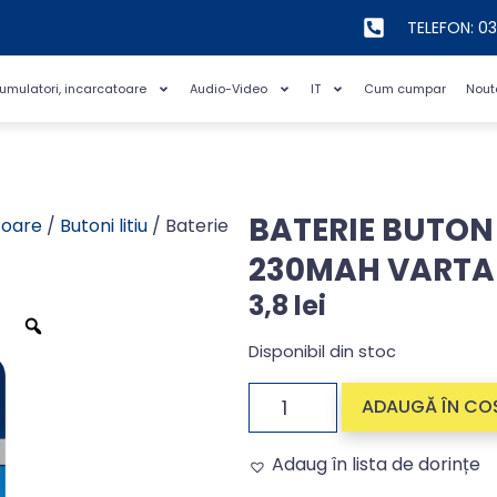
TELEFON: 0
cumulatori, incarcatoare
Audio-Video
IT
Cum cumpar
Nout
BATERIE BUTON 
toare
/
Butoni litiu
/ Baterie
230MAH VARTA
3,8
lei
Disponibil din stoc
ADAUGĂ ÎN CO
Adaug în lista de dorințe
Alternative: