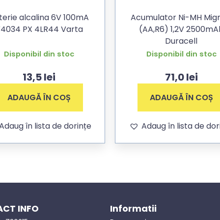
terie alcalina 6V 100mA
Acumulator Ni-MH Mig
4034 PX 4LR44 Varta
(AA,R6) 1,2V 2500mA
Duracell
Disponibil din stoc
Disponibil din stoc
13,5
lei
71,0
lei
ADAUGĂ ÎN COȘ
ADAUGĂ ÎN COȘ
Adaug în lista de dorințe
Adaug în lista de dor
CT INFO
Informatii