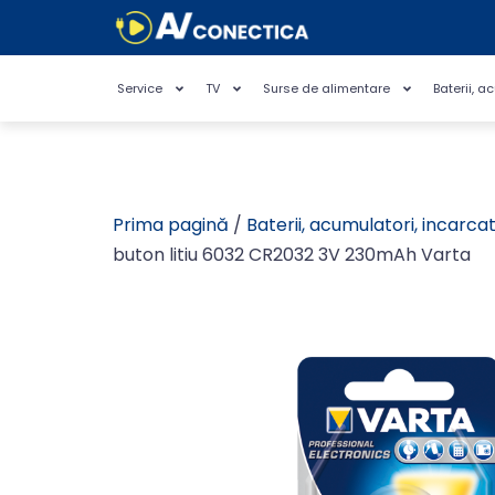
Service
TV
Surse de alimentare
Baterii, a
Prima pagină
/
Baterii, acumulatori, incarca
buton litiu 6032 CR2032 3V 230mAh Varta