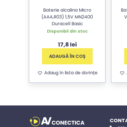
Baterie alcalina Micro
Ba
(AAA,R03) 1,5V MN2400
V
Duracell Basic
Disponibil din stoc
17,8
lei
ADAUGĂ ÎN COȘ
Adaug în lista de dorințe
CONTA