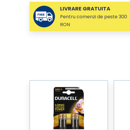
LIVRARE GRATUITA
Pentru comenzi de peste 300
RON