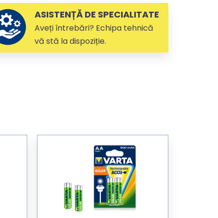
ASISTENȚĂ DE SPECIALITATE
Aveți întrebări? Echipa tehnică
vă stă la dispoziție.