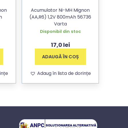
non
Acumulator Ni-MH Mignon
h
(AA,R6) 1,2V 800mAh 56736
Varta
Disponibil din stoc
17,0
lei
ADAUGĂ ÎN COȘ
ințe
Adaug în lista de dorințe