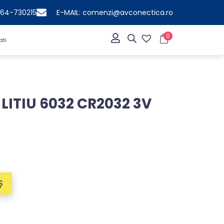
364-730215
E-MAIL: comenzi@avconectica.ro
0
ati
LITIU 6032 CR2032 3V
Ș