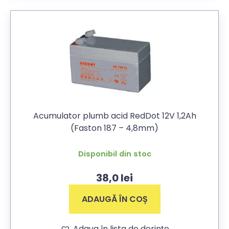
Acumulator plumb acid RedDot 12V 1,2Ah
(Faston 187 – 4,8mm)
Disponibil din stoc
38,0
lei
ADAUGĂ ÎN COȘ
Adaug în lista de dorințe