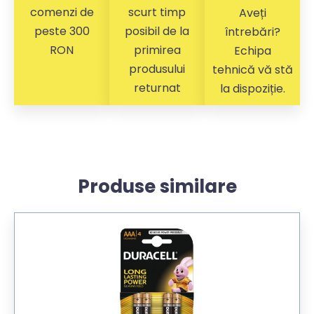
comenzi de
scurt timp
Aveți
peste 300
posibil de la
întrebări?
RON
primirea
Echipa
produsului
tehnică vă stă
returnat
la dispoziție.
Produse similare