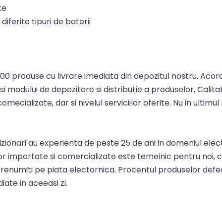
te
diferite tipuri de baterii
0 produse cu livrare imediata din depozitul nostru. Acorda
 si modului de depozitare si distributie a produselor. Cali
omecializate, dar si nivelul serviciilor oferite. Nu in ulti
zionari au experienta de peste 25 de ani in domeniul elect
or importate si comercializate este temeinic pentru noi
i renumiti pe piata electornica. Procentul produselor defe
ate in aceeasi zi.