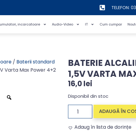
TELEFON: 0
cumulatori, incarcatoare
Audio-Video
IT
Cum cumpar
Nout
BATERIE ALCAL
toare
/
Baterii standard
,5V Varta Max Power 4+2
1,5V VARTA MA
16,0
lei
Disponibil din stoc
ADAUGĂ ÎN CO
Adaug în lista de dorințe
Alternative: