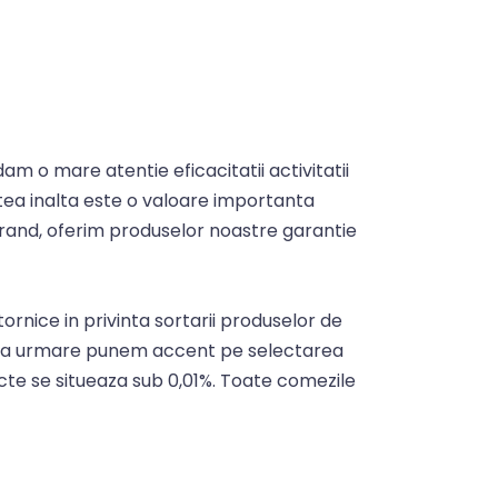
m o mare atentie eficacitatii activitatii
tatea inalta este o valoare importanta
mul rand, oferim produselor noastre garantie
ornice in privinta sortarii produselor de
, ca urmare punem accent pe selectarea
cte se situeaza sub 0,01%. Toate comezile