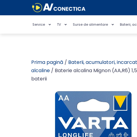
Service
TV
Surse de alimentare
Baterii, a
Prima pagină
/
Baterii, acumulatori, incarca
alcaline
/ Baterie alcalina Mignon (AA,R6) 1
baterii