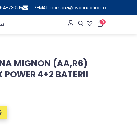
364-730215
E-MAIL: comenzi@avconectica.ro
0
ati
INA MIGNON (AA,R6)
X POWER 4+2 BATERII
Ș