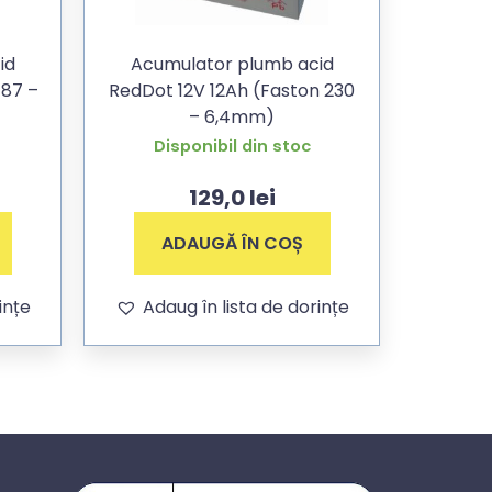
id
Acumulator plumb acid
187 –
RedDot 12V 12Ah (Faston 230
– 6,4mm)
Disponibil din stoc
129,0
lei
ADAUGĂ ÎN COȘ
ințe
Adaug în lista de dorințe