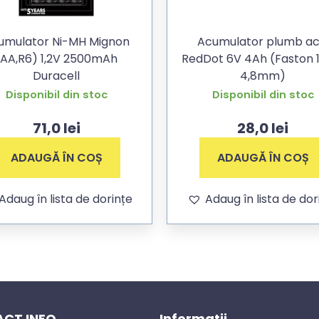
umulator Ni-MH Mignon
Acumulator plumb ac
(AA,R6) 1,2V 2500mAh
RedDot 6V 4Ah (Faston 
Duracell
4,8mm)
Disponibil din stoc
Disponibil din stoc
71,0
lei
28,0
lei
ADAUGĂ ÎN COȘ
ADAUGĂ ÎN COȘ
Adaug în lista de dorințe
Adaug în lista de dor
CT INFO
Informatii