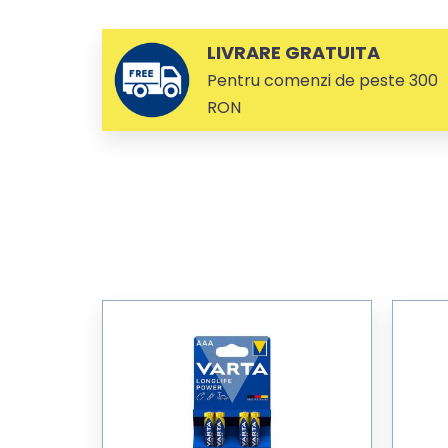
LIVRARE GRATUITA
Pentru comenzi de peste 300
RON