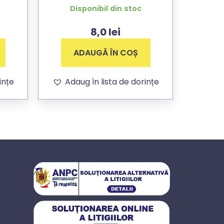
Disponibil din stoc
8,0
lei
ADAUGĂ ÎN COȘ
ințe
Adaug în lista de dorințe