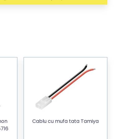
non
Cablu cu mufa tata Tamiya
5716