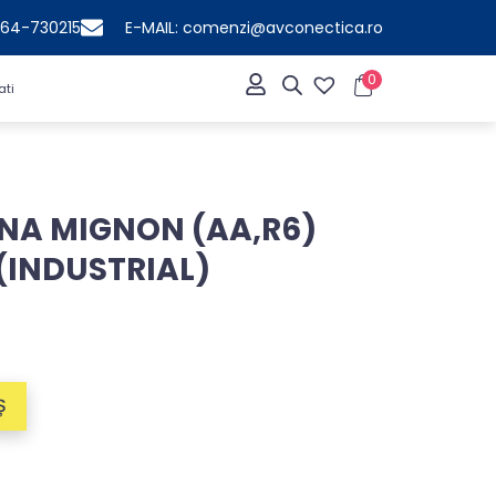
364-730215
E-MAIL: comenzi@avconectica.ro
0
ati
INA MIGNON (AA,R6)
 (INDUSTRIAL)
Ș