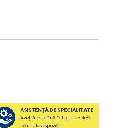
ASISTENȚĂ DE SPECIALITATE
Aveți întrebări? Echipa tehnică
vă stă la dispoziție.