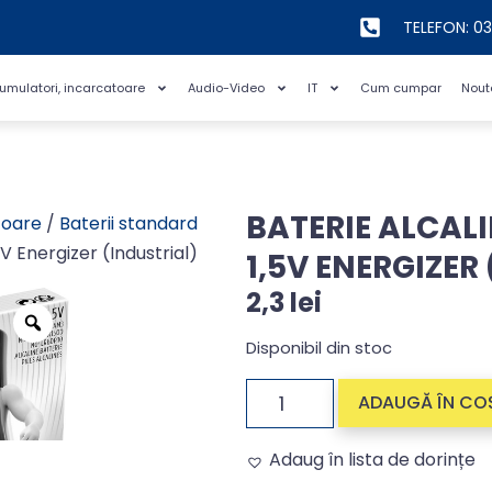
TELEFON: 0
cumulatori, incarcatoare
Audio-Video
IT
Cum cumpar
Nout
BATERIE ALCAL
toare
/
Baterii standard
V Energizer (Industrial)
1,5V ENERGIZER
2,3
lei
Disponibil din stoc
ADAUGĂ ÎN CO
Adaug în lista de dorințe
Alternative: