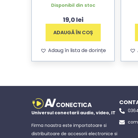
Disponibil din stoc
19,0
lei
ADAUGĂ ÎN COȘ
Adaug în lista de dorințe
CONTA
0364
Universul conectarii audio, video, IT
come
Firma noastra este importatoare si
distribuitoare de accesorii electronice si