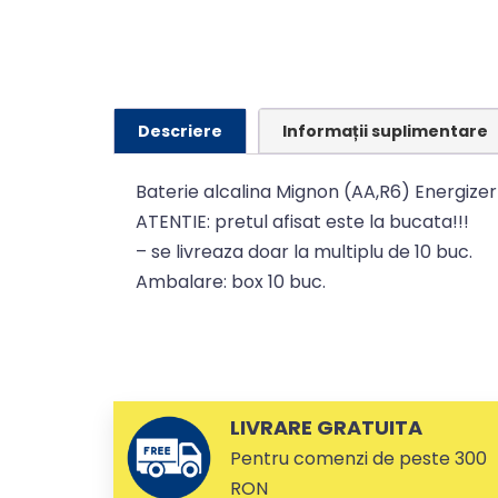
Descriere
Informații suplimentare
Baterie alcalina Mignon (AA,R6) Energizer 
ATENTIE: pretul afisat este la bucata!!!
– se livreaza doar la multiplu de 10 buc.
Ambalare: box 10 buc.
LIVRARE GRATUITA
Pentru comenzi de peste 300
RON