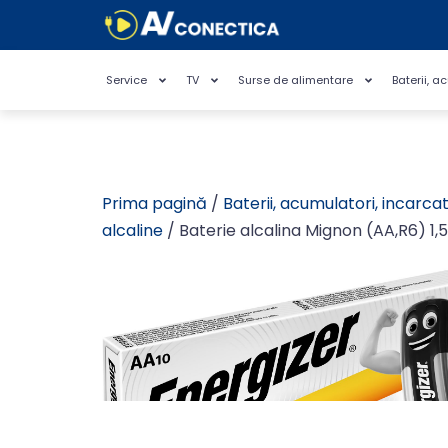
Service
TV
Surse de alimentare
Baterii, a
Prima pagină
/
Baterii, acumulatori, incarca
alcaline
/ Baterie alcalina Mignon (AA,R6) 1,5