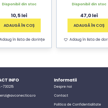
Disponibil din stoc
Disponibil din stoc
10,5
lei
47,0
lei
ADAUGĂ ÎN COȘ
ADAUGĂ ÎN COȘ
Adaug în lista de dorințe
Adaug în lista de dor
CT INFO
Informatii
-730215
Despre noi
nzi@avconectica.ro
Contact
Politica de Confidentialitate