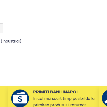
(Industrial)
PRIMITI BANII INAPOI
In cel mai scurt timp posibil de la
primirea produsului returnat