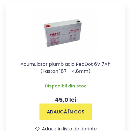
Acumulator plumb acid RedDot 6V 7Ah
(Faston 187 – 4,8mm)
Disponibil din stoc
45,0
lei
ADAUGĂ ÎN COȘ
Adaug în lista de dorințe