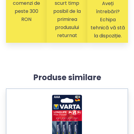
comenzi de
scurt timp
Aveți
peste 300
posibil de la
întrebări?
RON
primirea
Echipa
produsului
tehnică vă stă
returnat
la dispoziție.
Produse similare