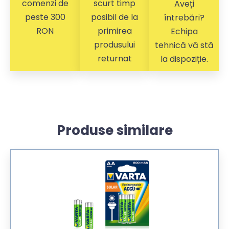
comenzi de
scurt timp
Aveți
peste 300
posibil de la
întrebări?
RON
primirea
Echipa
produsului
tehnică vă stă
returnat
la dispoziție.
Produse similare