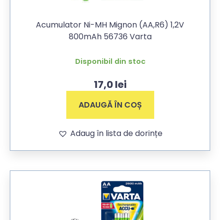
Acumulator Ni-MH Mignon (AA,R6) 1,2V
800mAh 56736 Varta
Disponibil din stoc
17,0
lei
ADAUGĂ ÎN COȘ
Adaug în lista de dorințe