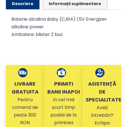
Descriere
Informații suplimentare
Baterie alcalina Baby (C,R14) 1,5V Energizer
alkaline power
Ambalare: blister 2 buc
LIVRARE
PRIMITI
ASISTENȚĂ
GRATUITA
BANII INAPOI
DE
SPECIALITATE
Pentru
In cel mai
comenzi de
scurt timp
Aveți
peste 300
posibil de la
întrebări?
RON
primirea
Echipa