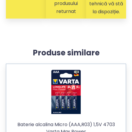
produsului
tehnică vă stă
returnat
la dispoziție.
Produse similare
Baterie alcalina Micro (AAA,R03) 1,5V 4703
Varta Max Power