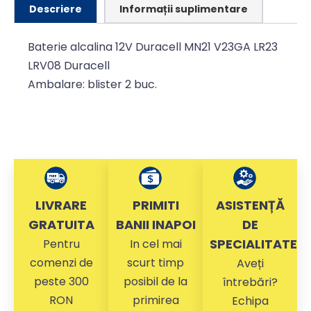
Descriere
Informații suplimentare
Baterie alcalina 12V Duracell MN21 V23GA LR23
LRV08 Duracell
Ambalare: blister 2 buc.
LIVRARE
PRIMITI
ASISTENȚĂ
GRATUITA
BANII INAPOI
DE
SPECIALITATE
Pentru
In cel mai
comenzi de
scurt timp
Aveți
peste 300
posibil de la
întrebări?
RON
primirea
Echipa