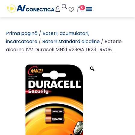
0
Prima pagină
/
Baterii, acumulatori,
incarcatoare
/
Baterii standard alcaline
/ Baterie
alcalina 12V Duracell MN21 V23GA LR23 LRV08
Duracell