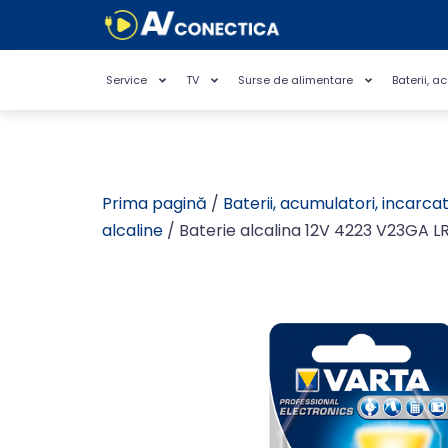
Service
TV
Surse de alimentare
Baterii, a
Prima pagină
/
Baterii, acumulatori, incarca
alcaline
/ Baterie alcalina 12V 4223 V23GA L