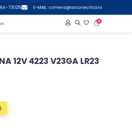
364-730215
E-MAIL: comenzi@avconectica.ro
0
ati
NA 12V 4223 V23GA LR23
Ș