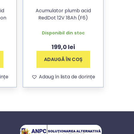
id
Acumulator plumb acid
ton
RedDot 12V 18Ah (F6)
Disponibil din stoc
199,0
lei
ADAUGĂ ÎN COȘ
ințe
Adaug în lista de dorințe