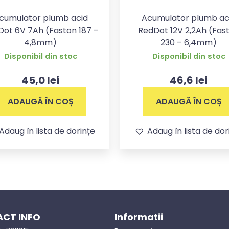
cumulator plumb acid
Acumulator plumb ac
ot 6V 7Ah (Faston 187 –
RedDot 12V 2,2Ah (Fas
4,8mm)
230 – 6,4mm)
Disponibil din stoc
Disponibil din stoc
45,0
lei
46,6
lei
ADAUGĂ ÎN COȘ
ADAUGĂ ÎN COȘ
Adaug în lista de dorințe
Adaug în lista de dor
CT INFO
Informatii