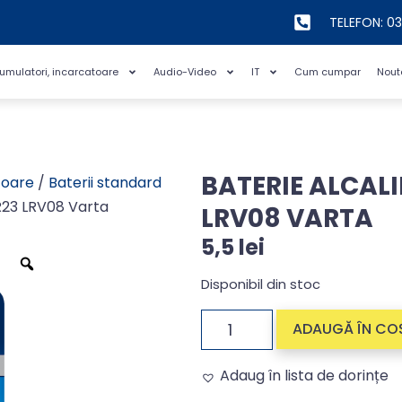
TELEFON: 0
cumulatori, incarcatoare
Audio-Video
IT
Cum cumpar
Nout
BATERIE ALCALI
toare
/
Baterii standard
R23 LRV08 Varta
LRV08 VARTA
5,5
lei
Disponibil din stoc
ADAUGĂ ÎN CO
Adaug în lista de dorințe
Alternative: