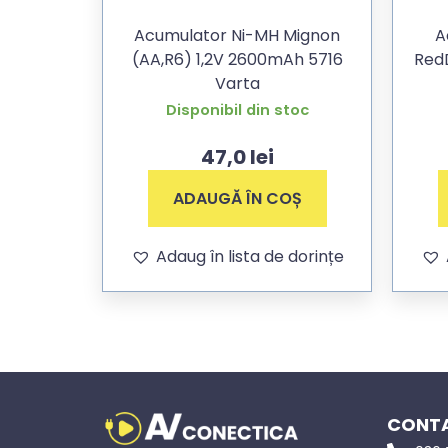
Acumulator Ni-MH Mignon
A
(AA,R6) 1,2V 2600mAh 5716
RedD
Varta
Disponibil din stoc
47,0
lei
ADAUGĂ ÎN COȘ
Adaug în lista de dorințe
CONTA