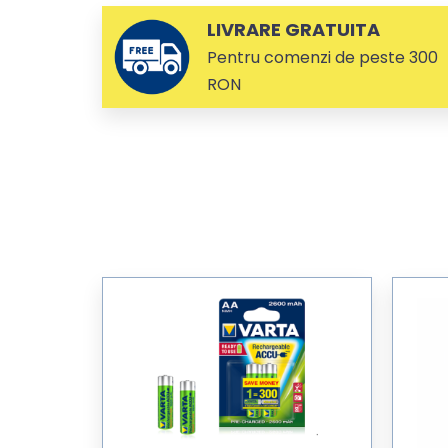
LIVRARE GRATUITA
Pentru comenzi de peste 300
RON