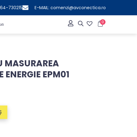
364-730215
E-MAIL: comenzi@avconectica.ro
0
ati
U MASURAREA
 ENERGIE EPM01
Ș