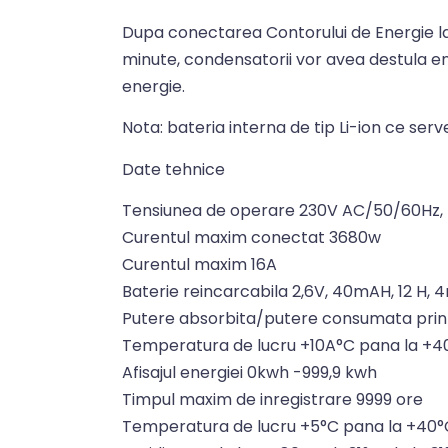
Dupa conectarea Contorului de Energie la o
minute, condensatorii vor avea destula en
energie.
Nota: bateria interna de tip Li-ion ce serv
Date tehnice
Tensiunea de operare 230V AC/50/60Hz, t
Curentul maxim conectat 3680w
Curentul maxim 16A
Baterie reincarcabila 2,6V, 40mAH, 12 H,
Putere absorbita/putere consumata prin i
Temperatura de lucru +10A°C pana la +
Afisajul energiei 0kwh -999,9 kwh
Timpul maxim de inregistrare 9999 ore
Temperatura de lucru +5°C pana la +40°