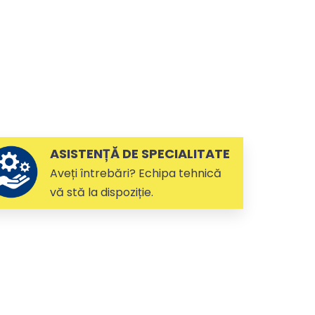
ASISTENȚĂ DE SPECIALITATE
Aveți întrebări? Echipa tehnică
vă stă la dispoziție.