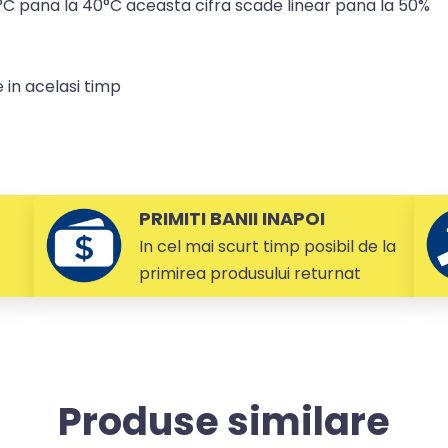
1°C pana la 40°C aceasta cifra scade linear pana la 50%
 in acelasi timp
PRIMITI BANII INAPOI
In cel mai scurt timp posibil de la
primirea produsului returnat
Produse similare