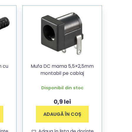
Mufa DC mama 5,5×2,5mm
montabil pe cablaj
Disponibil din stoc
0,9
lei
ADAUGĂ ÎN COȘ
ințe
Adaug în lista de dorințe