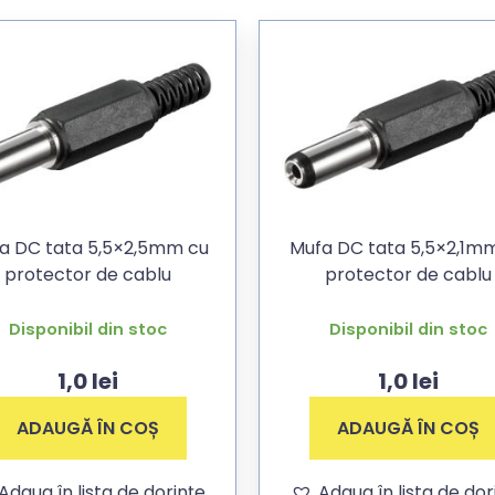
a DC tata 5,5×2,5mm cu
Mufa DC tata 5,5×2,1mm cu
protector de cablu
protector de cablu
Disponibil din stoc
Disponibil din stoc
1,0
lei
1,0
lei
ADAUGĂ ÎN COȘ
ADAUGĂ ÎN COȘ
Adaug în lista de dorințe
Adaug în lista de dor