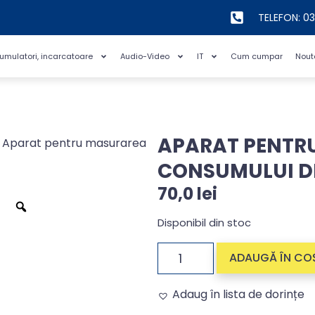
TELEFON: 0
cumulatori, incarcatoare
Audio-Video
IT
Cum cumpar
Nout
APARAT PENTR
 Aparat pentru masurarea
CONSUMULUI DE
70,0
lei
Disponibil din stoc
ADAUGĂ ÎN CO
Adaug în lista de dorințe
Alternative: