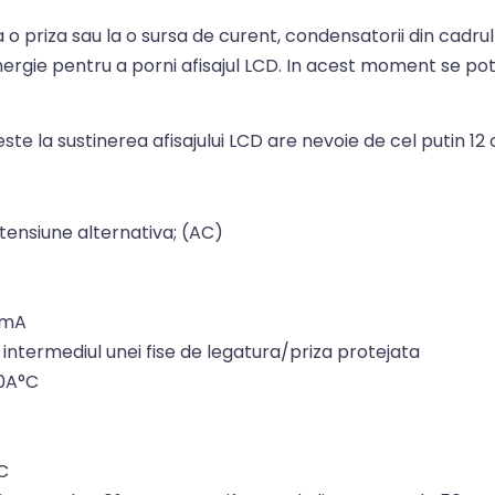
 priza sau la o sursa de curent, condensatorii din cadrul 
ergie pentru a porni afisajul LCD. In acest moment se pot
este la sustinerea afisajului LCD are nevoie de cel putin 1
ensiune alternativa; (AC)
 4mA
ntermediul unei fise de legatura/priza protejata
40A°C
C