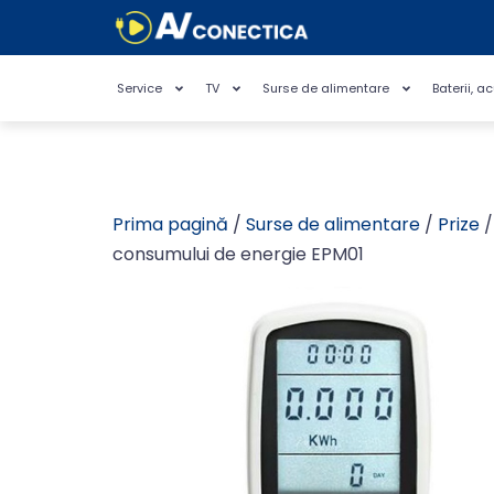
Service
TV
Surse de alimentare
Baterii, a
Prima pagină
/
Surse de alimentare
/
Prize
/
consumului de energie EPM01