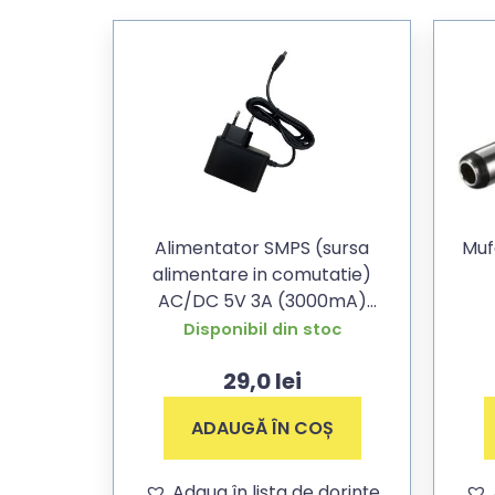
Alimentator SMPS (sursa
Muf
alimentare in comutatie)
AC/DC 5V 3A (3000mA)
pentru switch si router cu
Disponibil din stoc
mufa 5,5×2,5mm
29,0
lei
ADAUGĂ ÎN COȘ
Adaug în lista de dorințe