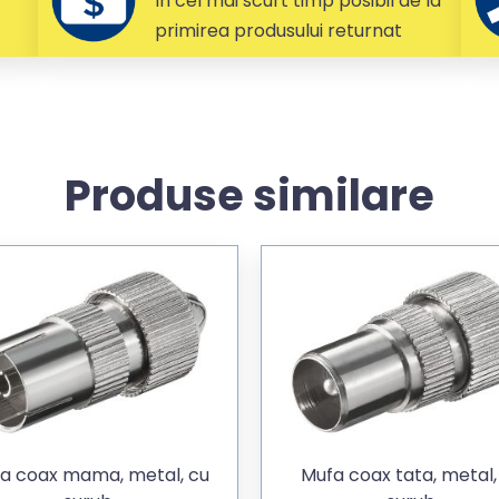
In cel mai scurt timp posibil de la
primirea produsului returnat
Produse similare
a coax mama, metal, cu
Mufa coax tata, metal,