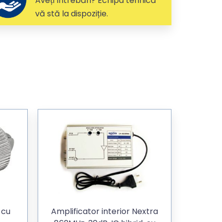
Aveți întrebări? Echipa tehnică
vă stă la dispoziție.
 cu
Amplificator interior Nextra