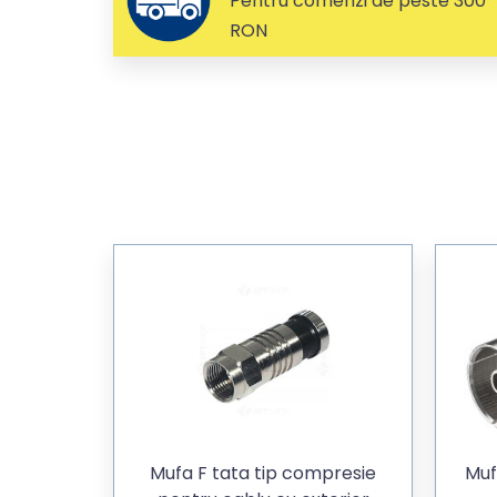
Pentru comenzi de peste 300
RON
Mufa F tata tip compresie
Muf