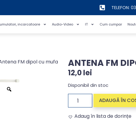
TELEFON: 0
cumulatori, incarcatoare
Audio-Video
IT
Cum cumpar
Nout
ANTENA FM DIP
Antena FM dipol cu mufa
12,0
lei
Disponibil din stoc
ADAUGĂ ÎN CO
Adaug în lista de dorințe
Alternative: