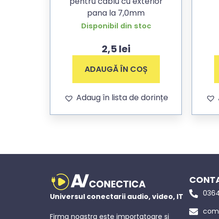
pentru cablu cu exterior
pana la 7,0mm
Disponibil din stoc
2,5
lei
ADAUGĂ ÎN COȘ
Adaug în lista de dorințe
CONTA
0364
Universul conectarii audio, video, IT
come
Firma noastra este importatoare si