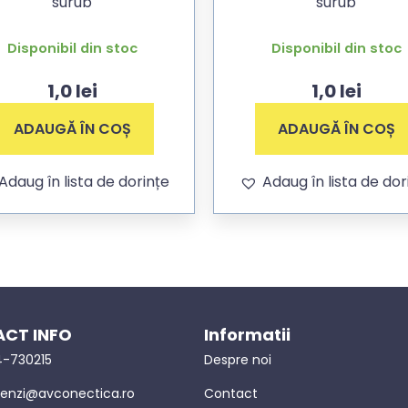
surub
surub
Disponibil din stoc
Disponibil din stoc
1,0
lei
1,0
lei
ADAUGĂ ÎN COȘ
ADAUGĂ ÎN COȘ
Adaug în lista de dorințe
Adaug în lista de dor
CT INFO
Informatii
-730215
Despre noi
nzi@avconectica.ro
Contact