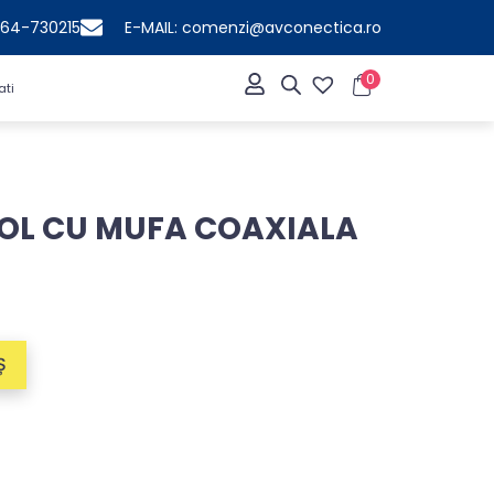
364-730215
E-MAIL: comenzi@avconectica.ro
0
ati
OL CU MUFA COAXIALA
Ș