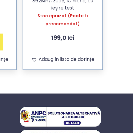
862MHz, 30dB, IC hibrid, cu
ieșire test
Stoc epuizat (Poate fi
precomandat)
199,0
lei
ințe
Adaug în lista de dorințe