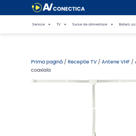
Service
TV
Surse de alimentare
Baterii, a
Prima pagină
/
Receptie TV
/
Antene VHF
/ 
coaxiala