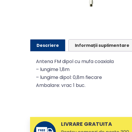
Descriere
Informații suplimentare
Antena FM dipol cu mufa coaxiala
– lungime 1,8m
– lungime dipol: 0,8m fiecare
Ambalare: vrac 1 buc.
LIVRARE GRATUITA