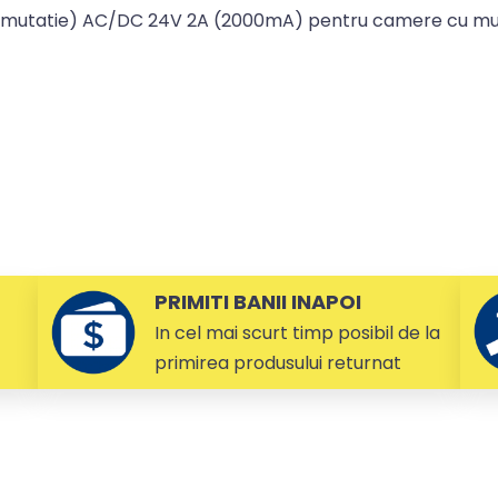
 comutatie) AC/DC 24V 2A (2000mA) pentru camere cu m
PRIMITI BANII INAPOI
In cel mai scurt timp posibil de la
primirea produsului returnat