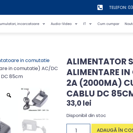
TELEFON: 0
cumulatori, incarcatoare
Audio-Video
IT
Cum cumpar
Nout
ALIMENTATOR 
tatoare in comutatie
tare in comutatie) AC/DC
ALIMENTARE IN
u DC 85cm
2A (2000MA) C
CABLU DC 85C
33,0
lei
Disponibil din stoc
ADAUGĂ ÎN CO