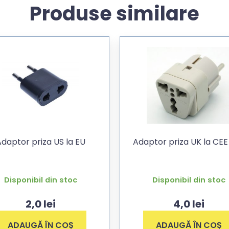
Produse similare
daptor priza US la EU
Adaptor priza UK la CEE
Disponibil din stoc
Disponibil din stoc
2,0
lei
4,0
lei
ADAUGĂ ÎN COȘ
ADAUGĂ ÎN COȘ