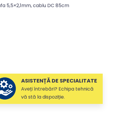
ufa 5,5×2,1mm, cablu DC 85cm
ASISTENȚĂ DE SPECIALITATE
Aveți întrebări? Echipa tehnică
vă stă la dispoziție.