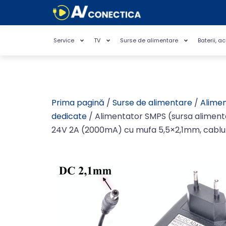
Service
TV
Surse de alimentare
Baterii, a
Prima pagină
/
Surse de alimentare
/
Alimen
dedicate
/ Alimentator SMPS (sursa alimen
24V 2A (2000mA) cu mufa 5,5×2,1mm, cabl