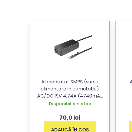
Alimentator SMPS (sursa
A
alimentare in comutatie)
AC/DC 19V 4,74A (4740mA)
cu mufa 7,4×5,0mm HP
Disponibil din stoc
70,0
lei
ADAUGĂ ÎN COȘ