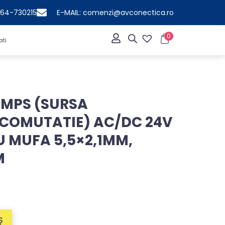
364-730215
E-MAIL: comenzi@avconectica.ro
0
ati
SMPS (SURSA
 COMUTATIE) AC/DC 24V
U MUFA 5,5×2,1MM,
M
Ș