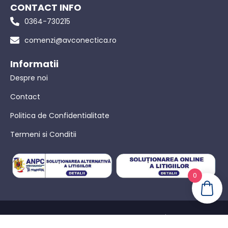
CONTACT INFO
0364-730215
comenzi@avconectica.ro
Informatii
Despre noi
Contact
Politica de Confidentialitate
Termeni si Conditii
0
© AVConectica – Toate drepturile rezervate! |
Politica de