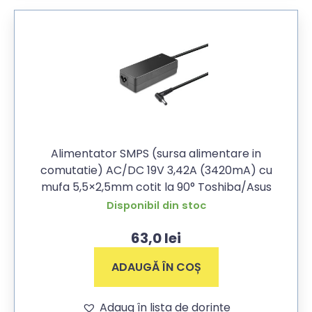
Alimentator SMPS (sursa alimentare in
comutatie) AC/DC 19V 3,42A (3420mA) cu
mufa 5,5×2,5mm cotit la 90° Toshiba/Asus
Disponibil din stoc
63,0
lei
ADAUGĂ ÎN COȘ
Adaug în lista de dorințe