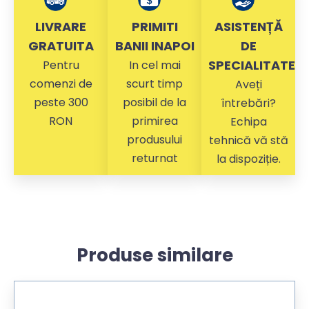
LIVRARE
PRIMITI
ASISTENȚĂ
GRATUITA
BANII INAPOI
DE
SPECIALITATE
Pentru
In cel mai
comenzi de
scurt timp
Aveți
peste 300
posibil de la
întrebări?
RON
primirea
Echipa
produsului
tehnică vă stă
returnat
la dispoziție.
Produse similare