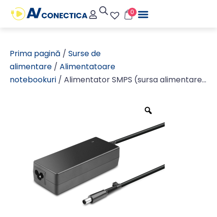
0
Prima pagină
/
Surse de
alimentare
/
Alimentatoare
notebookuri
/ Alimentator SMPS (sursa alimentare
in comutatie) AC/DC 19,5V 4,62A (4620mA) cu
mufa 7,4×5,0mm Dell