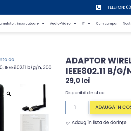
TELEFON: 0
cumulatori, incarcatoare
Audio-Video
IT
Cum cumpar
Nout
ADAPTOR WIRELE
nte de
, IEEE802.11 b/g/n, 300
IEEE802.11 B/G
29,0
lei
Disponibil din stoc
ADAUGĂ ÎN CO
Adaug în lista de dorințe
Alternative: