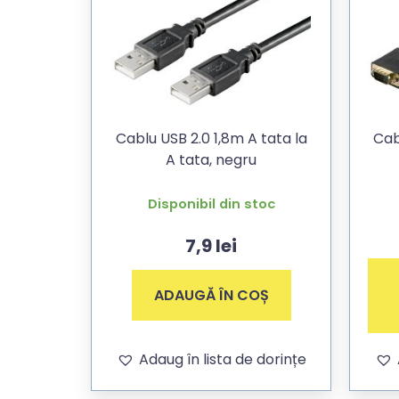
Cablu USB 2.0 1,8m A tata la
Cab
A tata, negru
Disponibil din stoc
7,9
lei
ADAUGĂ ÎN COȘ
Adaug în lista de dorințe