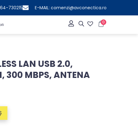
364-730215
E-MAIL: comenzi@avconectica.ro
0
ati
SS LAN USB 2.0,
/N, 300 MBPS, ANTENA
Ș