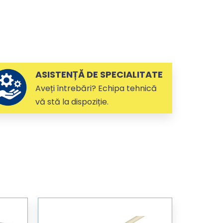
ASISTENȚĂ DE SPECIALITATE
Aveți întrebări? Echipa tehnică
vă stă la dispoziție.