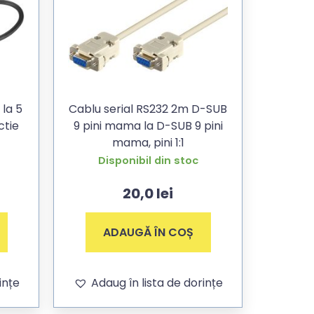
la 5
Cablu serial RS232 2m D-SUB
ctie
9 pini mama la D-SUB 9 pini
mama, pini 1:1
Disponibil din stoc
20,0
lei
ADAUGĂ ÎN COȘ
ințe
Adaug în lista de dorințe