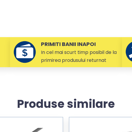
PRIMITI BANII INAPOI
In cel mai scurt timp posibil de la
primirea produsului returnat
Produse similare