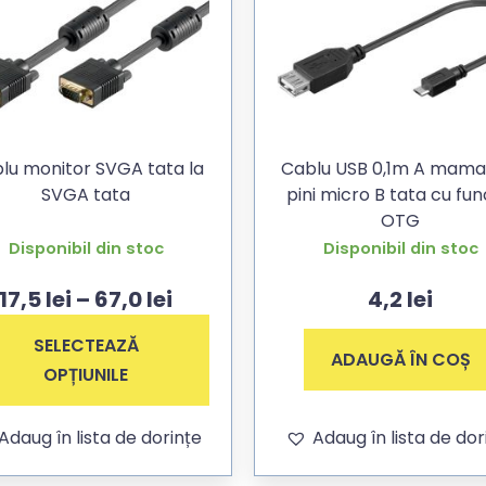
lu monitor SVGA tata la
Cablu USB 0,1m A mama 
SVGA tata
pini micro B tata cu fun
OTG
Disponibil din stoc
Disponibil din stoc
17,5
lei
–
67,0
lei
4,2
lei
SELECTEAZĂ
ADAUGĂ ÎN COȘ
OPȚIUNILE
Adaug în lista de dorințe
Adaug în lista de dor