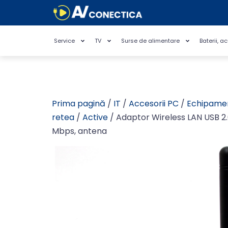
Service
TV
Surse de alimentare
Baterii, a
Prima pagină
/
IT
/
Accesorii PC
/
Echipame
retea
/
Active
/ Adaptor Wireless LAN USB 2.0
Mbps, antena