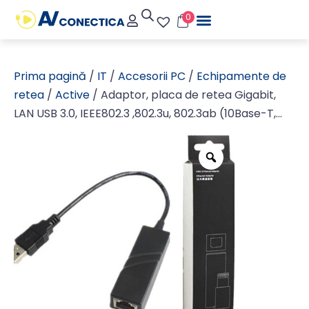
0
Prima pagină
/
IT
/
Accesorii PC
/
Echipamente de
retea
/
Active
/ Adaptor, placa de retea Gigabit,
LAN USB 3.0, IEEE802.3 ,802.3u, 802.3ab (10Base-T,
100Base-TX, 1000BaseT) 1000 Mbps