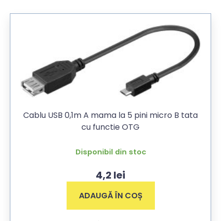
Cablu USB 0,1m A mama la 5 pini micro B tata
cu functie OTG
Disponibil din stoc
4,2
lei
ADAUGĂ ÎN COȘ