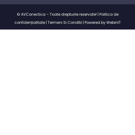
© AVConectica – Toate drepturile rezervate! |
Politica de
confidențialitate
|
Termeni Si Conditii
|
Powered by WebinIT