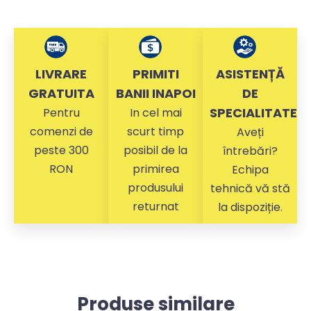
LIVRARE
PRIMITI
ASISTENȚĂ
GRATUITA
BANII INAPOI
DE
SPECIALITATE
Pentru
In cel mai
comenzi de
scurt timp
Aveți
peste 300
posibil de la
întrebări?
RON
primirea
Echipa
produsului
tehnică vă stă
returnat
la dispoziție.
Produse similare