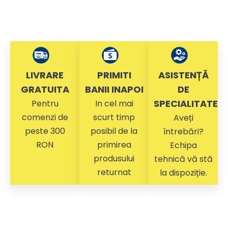
LIVRARE
PRIMITI
ASISTENȚĂ
GRATUITA
BANII INAPOI
DE
SPECIALITATE
Pentru
In cel mai
comenzi de
scurt timp
Aveți
peste 300
posibil de la
întrebări?
RON
primirea
Echipa
produsului
tehnică vă stă
returnat
la dispoziție.