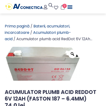
0
Prima pagină
/
Baterii, acumulatori,
incarcatoare
/
Acumulatori plumb-
acid
/ Acumulator plumb acid RedDot 6V 12Ah
(Faston 187 – 6.4mm)
ACUMULATOR PLUMB ACID REDDOT
6V 12AH (FASTON 187 – 6.4MM)
74,0
lei