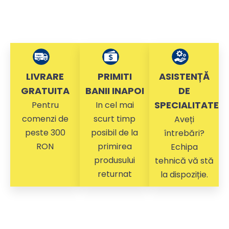
LIVRARE
PRIMITI
ASISTENȚĂ
GRATUITA
BANII INAPOI
DE
SPECIALITATE
Pentru
In cel mai
comenzi de
scurt timp
Aveți
peste 300
posibil de la
întrebări?
RON
primirea
Echipa
produsului
tehnică vă stă
returnat
la dispoziție.