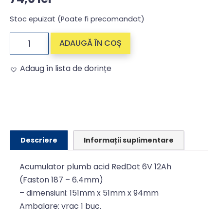
Stoc epuizat (Poate fi precomandat)
ADAUGĂ ÎN COȘ
Adaug în lista de dorințe
Alternative:
Descriere
Informații suplimentare
Acumulator plumb acid RedDot 6V 12Ah
(Faston 187 – 6.4mm)
– dimensiuni: 151mm x 51mm x 94mm
Ambalare: vrac 1 buc.