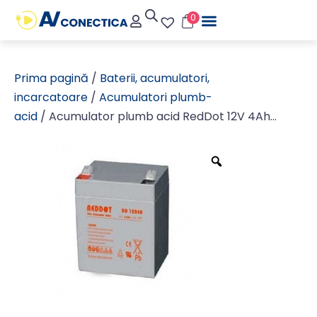
0
Prima pagină
/
Baterii, acumulatori,
incarcatoare
/
Acumulatori plumb-
acid
/ Acumulator plumb acid RedDot 12V 4Ah
(Faston 187-4.8mm)