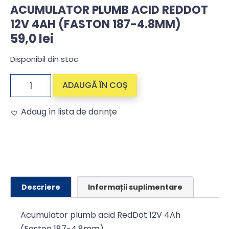
ACUMULATOR PLUMB ACID REDDOT
12V 4AH (FASTON 187-4.8MM)
59,0
lei
Disponibil din stoc
ADAUGĂ ÎN COȘ
Adaug în lista de dorințe
Alternative:
Descriere
Informații suplimentare
Acumulator plumb acid RedDot 12V 4Ah
(Faston 187-4.8mm)