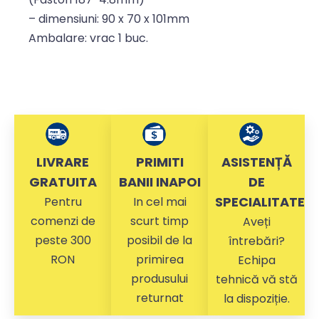
– dimensiuni: 90 x 70 x 101mm
Ambalare: vrac 1 buc.
LIVRARE
PRIMITI
ASISTENȚĂ
GRATUITA
BANII INAPOI
DE
SPECIALITATE
Pentru
In cel mai
comenzi de
scurt timp
Aveți
peste 300
posibil de la
întrebări?
RON
primirea
Echipa
produsului
tehnică vă stă
returnat
la dispoziție.