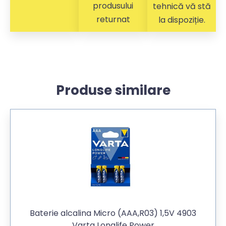
produsului
tehnică vă stă
returnat
la dispoziție.
Produse similare
Baterie alcalina Micro (AAA,R03) 1,5V 4903
Varta Longlife Power