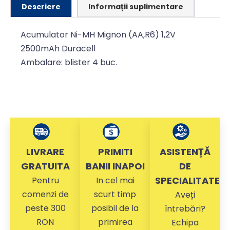
Descriere
Informații suplimentare
Acumulator Ni-MH Mignon (AA,R6) 1,2V
2500mAh Duracell
Ambalare: blister 4 buc.
LIVRARE
PRIMITI
ASISTENȚĂ
GRATUITA
BANII INAPOI
DE
SPECIALITATE
Pentru
In cel mai
comenzi de
scurt timp
Aveți
peste 300
posibil de la
întrebări?
RON
primirea
Echipa