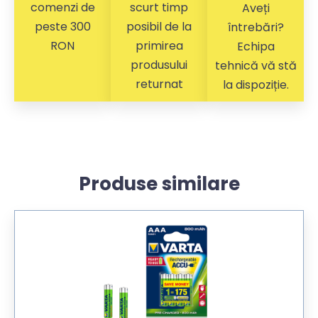
comenzi de
scurt timp
Aveți
peste 300
posibil de la
întrebări?
RON
primirea
Echipa
produsului
tehnică vă stă
returnat
la dispoziție.
Produse similare