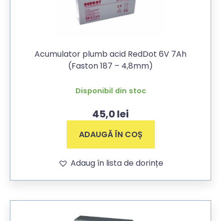
Acumulator plumb acid RedDot 6V 7Ah
(Faston 187 – 4,8mm)
Disponibil din stoc
45,0
lei
ADAUGĂ ÎN COȘ
Adaug în lista de dorințe