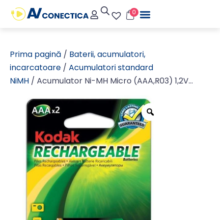
0
Prima pagină
/
Baterii, acumulatori,
incarcatoare
/
Acumulatori standard
NiMH
/ Acumulator Ni-MH Micro (AAA,R03) 1,2V
1000mAh Kodak